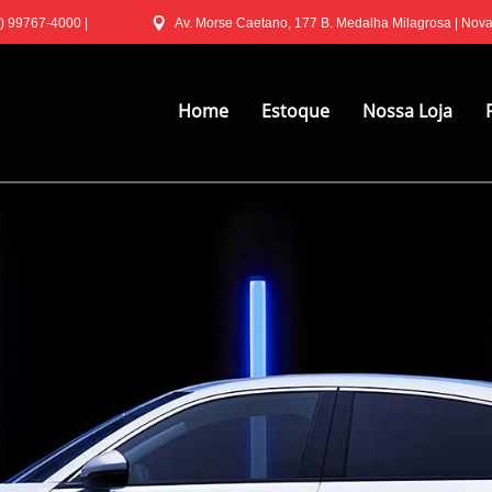
) 99767-4000
|
Av. Morse Caetano, 177 B. Medalha Milagrosa | Nov
Home
Estoque
Nossa Loja