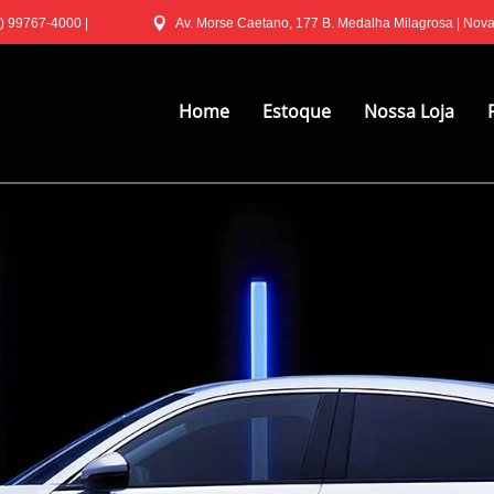
) 99767-4000
|
Av. Morse Caetano, 177 B. Medalha Milagrosa | Nov
Home
Estoque
Nossa Loja